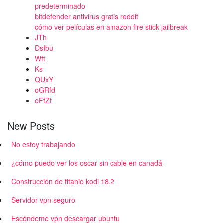
predeterminado
bitdefender antivirus gratis reddit
cómo ver películas en amazon fire stick jailbreak
JTh
DsIbu
Wft
Ks
QUxY
oGRfd
oFfZt
New Posts
No estoy trabajando
¿cómo puedo ver los oscar sin cable en canadá_
Construcción de titanio kodi 18.2
Servidor vpn seguro
Escóndeme vpn descargar ubuntu