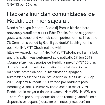
GRATIS por 30 días.
Hackers inundan comunidades de
Reddit con mensajes a .
Need a free vpn for porn [Android] Porn is blocked here,
previously cloudflare's 1111 Edit: Thanks for the suggestion
guys, windscribe and vpnhub seem perfect for me, I'll put the
76 Comments sorted byBest If you don&# Looking for the
best Netflix VPN? Check out the wiki!
https://www.reddit.com/r/ NetflixViaVPN/wiki/index. I am a bot,
and this action was performed automatically. 27 Jun 2019
¿Cómo eligen los usuarios de Reddit la mejor VPN? 30 días
de garantía de devolución de dinero La información se
mantiene protegida por un interruptor de apagado
automático y funciones de prevención de fugas de 26 Sep
2020 Mejor VPN reddit 2021 votado por redditors para
torrenting & netflix. PureVPN lidera como la mejor VPN
Reddit por la mayoría de los upvotes; NordVPN: la VPN n.o
1 para Kodi por su reproducción por streaming también está
disponible en español) durante 2 minutos y recuperé mi