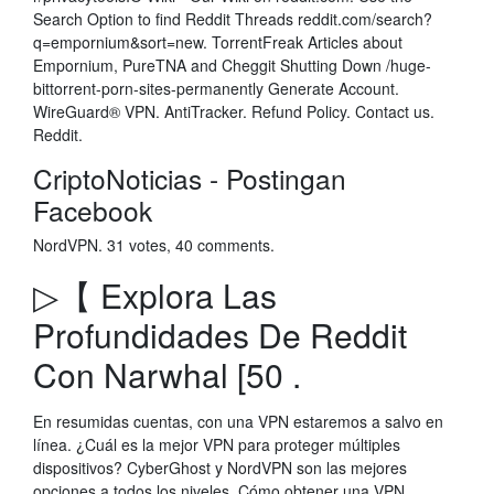
Search Option to find Reddit Threads reddit.com/search?
q=empornium&sort=new. TorrentFreak Articles about
Empornium, PureTNA and Cheggit Shutting Down /huge-
bittorrent-porn-sites-permanently Generate Account.
WireGuard® VPN. AntiTracker. Refund Policy. Contact us.
Reddit.
CriptoNoticias - Postingan
Facebook
NordVPN. 31 votes, 40 comments.
▷【 Explora Las
Profundidades De Reddit
Con Narwhal [50 .
En resumidas cuentas, con una VPN estaremos a salvo en
línea. ¿Cuál es la mejor VPN para proteger múltiples
dispositivos? CyberGhost y NordVPN son las mejores
opciones a todos los niveles. Cómo obtener una VPN